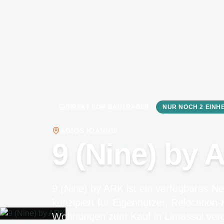
DIREKT VOM BAUTRÄGER
NUR NOCH 2 EINHE
AGIOS IOANNIS
9 (Nine) by 
9 (Nine) by ARK ist ein verfügbares Ne
konzipiert für Eigennutzer, Relocation
Wohnungen zum Kauf in Limassol vergl