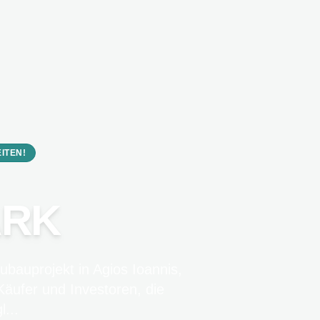
ITEN!
ARK
ubauprojekt in Agios Ioannis,
-Käufer und Investoren, die
...