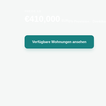
PREISE AB
€
410,000
EUR
0% Provision
·
Direktka
Verfügbare Wohnungen ansehen