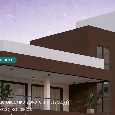
ΛΉΘΗΚΕ
e οικιστικό έργο στην περιοχή
στές κατοικίας,