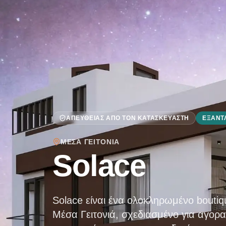
ΑΠΕΥΘΕΊΑΣ ΑΠΌ ΤΟΝ ΚΑΤΑΣΚΕΥΑΣΤΉ
ΕΞΑΝΤ
ΜΈΣΑ ΓΕΙΤΟΝΙΆ
Solace
Solace είναι ένα ολοκληρωμένο boutiqu
Μέσα Γειτονιά, σχεδιασμένο για αγορα