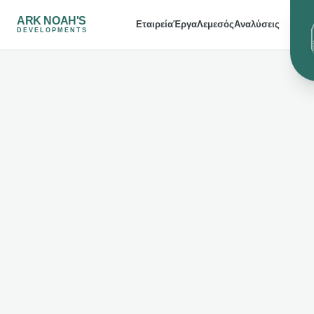
ARK NOAH'S
Εταιρεία
Έργα
Λεμεσός
Αναλύσεις
DEVELOPMENTS