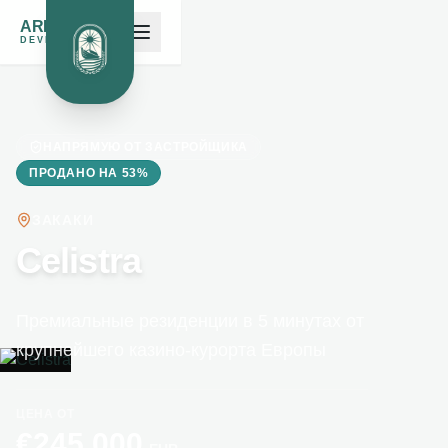
ARK NOAH'S
DEVELOPMENTS
НАПРЯМУЮ ОТ ЗАСТРОЙЩИКА
ПРОДАНО НА 53%
ЗАКАКИ
Celistra
Премиальные резиденции в 5 минутах от
крупнейшего казино-курорта Европы
ЦЕНА ОТ
€
245,000