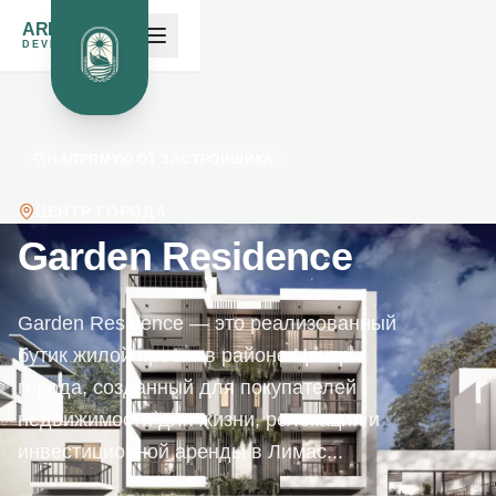
ARK NOAH'S
DEVELOPMENTS
НАПРЯМУЮ ОТ ЗАСТРОЙЩИКА
ЦЕНТР ГОРОДА
Garden Residence
Garden Residence — это реализованный
бутик жилой проект в районе Центр
города, созданный для покупателей
недвижимости для жизни, релокации и
инвестиционной аренды в Лимас...