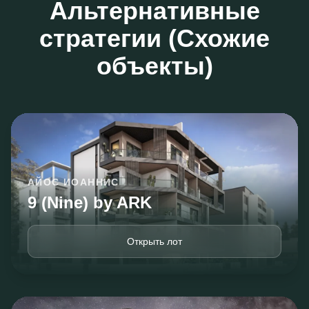
Альтернативные
стратегии (Схожие
объекты)
АЙОС ИОАННИС
9 (Nine) by ARK
Открыть лот