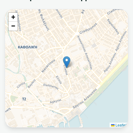
+
−
Leaflet