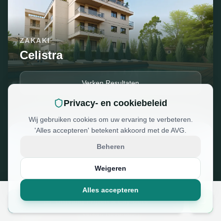
ZAKAKI
Celistra
Verken Resultaten
Privacy- en cookiebeleid
Wij gebruiken cookies om uw ervaring te verbeteren.
'Alles accepteren' betekent akkoord met de AVG.
Beheren
Weigeren
AGIOS IOANIS
AVI Residence
Alles accepteren
Ontvang Prijzen & Lay-outs
Verken Resultaten