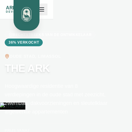
ARK NOAH'S
DEVELOPMENTS
RECHTSTREEKS VAN DE ONTWIKKELAAR
36% VERKOCHT
OUDE STAD, LIMASSOL
THE ARK
Hoogwaardige residentie van 8
verdiepingen in de oude stad met zeezicht,
zwembad, dakvoorzieningen en sleutelklaar
afgewerkte appartementen
PRIJS VANAF