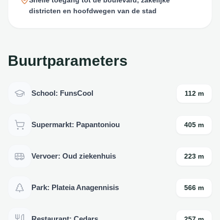
Snelle toegang tot de boulevard, zakelijke
districten en hoofdwegen van de stad
Buurtparameters
School: FunsCool
112 m
Supermarkt: Papantoniou
405 m
Vervoer: Oud ziekenhuis
223 m
Park: Plateia Anagennisis
566 m
Restaurant: Cedars
257 m