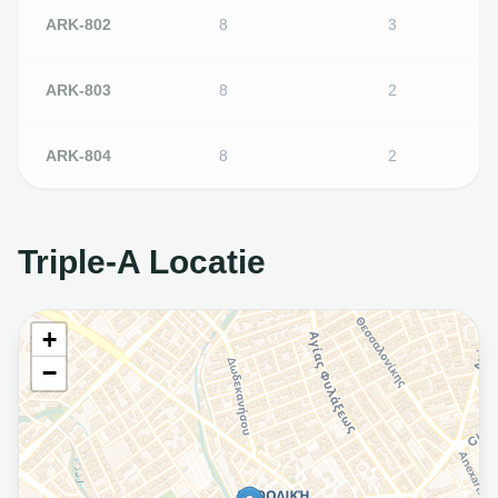
ARK-802
8
3
ARK-803
8
2
ARK-804
8
2
Triple-A Locatie
+
−